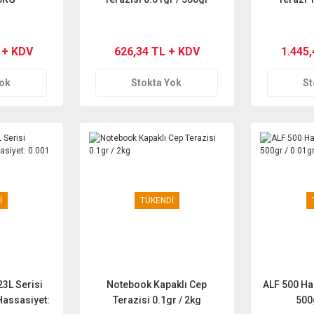
 + KDV
626,34 TL + KDV
1.445
Yok
Stokta Yok
St
İ
TÜKENDİ
3L Serisi
Notebook Kapaklı Cep
ALF 500 Ha
Hassasiyet:
Terazisi 0.1gr / 2kg
500