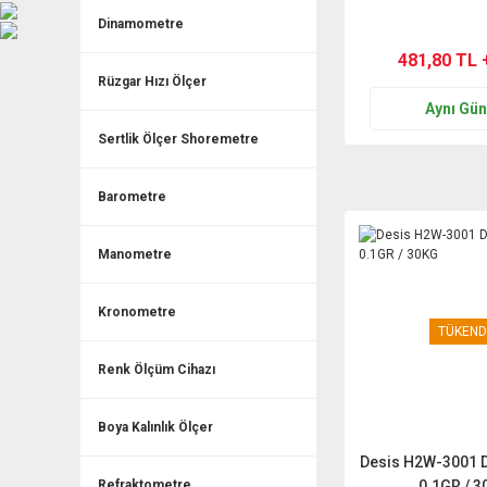
Dinamometre
481,80 TL 
Rüzgar Hızı Ölçer
Aynı Gü
Sertlik Ölçer Shoremetre
Barometre
Manometre
Kronometre
TÜKEND
Renk Ölçüm Cihazı
Boya Kalınlık Ölçer
Desis H2W-3001 Di
Refraktometre
0.1GR / 