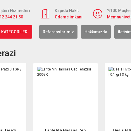
şteri Hizmetleri
Kapıda Nakit
%100 Müşter
12 244 21 50
Ödeme İmkanı
Memnuniyet
 KATEGORİLER
Referanslarımız
Hakkımızda
İletişi
razi
al Terazi
Lante Mh Hassas Cep
Desis H7C