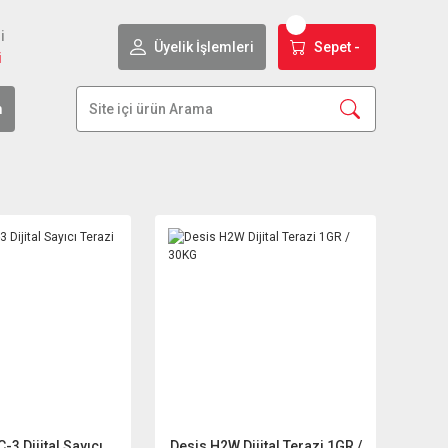
i
Üyelik İşlemleri
Sepet -
i
m
-3 Dijital Sayıcı
Desis H2W Dijital Terazi 1GR /