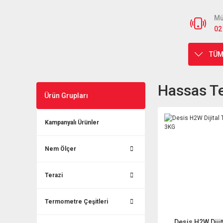
Mü
02
TÜM
Hassas Te
Ürün Grupları
Kampanyalı Ürünler
Nem Ölçer
Terazi
Termometre Çeşitleri
Desis H2W Dijit