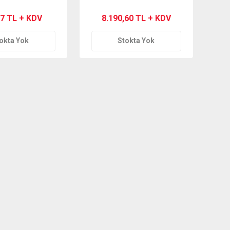
07 TL + KDV
8.190,60 TL + KDV
okta Yok
Stokta Yok