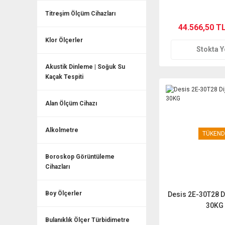
0.001 gr. Max:
Titreşim Ölçüm Cihazları
44.566,50 T
Klor Ölçerler
Stokta 
Akustik Dinleme | Soğuk Su
Kaçak Tespiti
Alan Ölçüm Cihazı
Alkolmetre
TÜKEND
Boroskop Görüntüleme
Cihazları
Boy Ölçerler
Desis 2E-30T28 Di
30KG
Bulanıklık Ölçer Türbidimetre