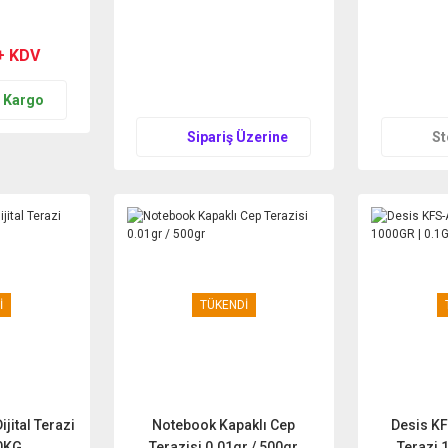
Teklif Al
T
+ KDV
n Kargo
Sipariş Üzerine
St
İ
TÜKENDİ
jital Terazi
Notebook Kapaklı Cep
Desis KF
30KG
Terazisi 0.01gr / 500gr
Terazi 