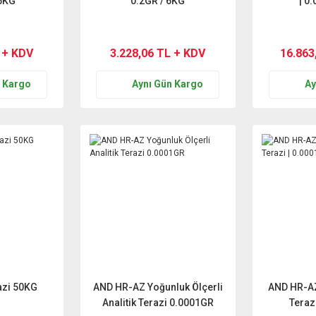
15KG
0.2GR / 6KG
| 0.
 + KDV
3.228,06 TL + KDV
16.863
n Kargo
Aynı Gün Kargo
Ay
razi 50KG
AND HR-AZ Yoğunluk Ölçerli
AND HR-AZ
Analitik Terazi 0.0001GR
Teraz