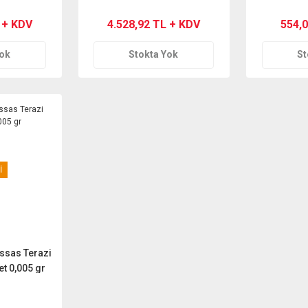
 + KDV
4.528,92 TL + KDV
554,
Yok
Stokta Yok
St
İ
ssas Terazi
t 0,005 gr