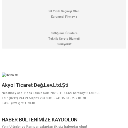
50 Yıllık Geçmişi Olan
Hediyelik
Kurumsal Firmayız
Termometreler
PT100 Termometre
Sattığımız Ürünlere
Teknik Servis Hizmeti
Sunuyoruz
Akyol Ticaret Değ.Lev.Ltd.Şti
Necatibey Cad. Hoca Tahsin Sok. No: 9-11 34425 Karaköy/İSTANBUL
Tel : (0212) 244 21 50 pbx 293 8685 - 245 15 33 - 252 81 78
Faks : (0212) 251 78 48
HABER BÜLTENİMİZE KAYDOLUN
Yeni Ürünler ve Kampanyalardan ilk siz haberdar olun!