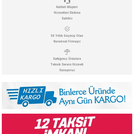
Kaliteli Müşteri
Hizmetleri Ekibine
Sahibiz
50 Yıllık Geçmişi Olan
Kurumsal Firmayız
Sattığımız Ürünlere
Teknik Servis Hizmeti
Sunuyoruz