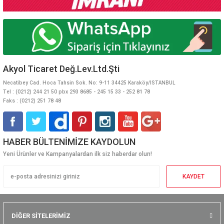
Akyol Ticaret Değ.Lev.Ltd.Şti
Necatibey Cad. Hoca Tahsin Sok. No: 9-11 34425 Karaköy/İSTANBUL
Tel : (0212) 244 21 50 pbx 293 8685 - 245 15 33 - 252 81 78
Faks : (0212) 251 78 48
HABER BÜLTENİMİZE KAYDOLUN
Yeni Ürünler ve Kampanyalardan ilk siz haberdar olun!
KAYDET
DİĞER SİTELERİMİZ