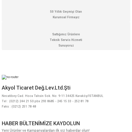
50 Yıllık Geçmişi Olan
Hediyelik
Kurumsal Firmayız
Termometreler
PT100 Termometre
Sattığımız Ürünlere
Teknik Servis Hizmeti
Sunuyoruz
Akyol Ticaret Değ.Lev.Ltd.Şti
Necatibey Cad. Hoca Tahsin Sok. No: 9-11 34425 Karaköy/İSTANBUL
Tel : (0212) 244 21 50 pbx 293 8685 - 245 15 33 - 252 81 78
Faks : (0212) 251 78 48
HABER BÜLTENİMİZE KAYDOLUN
Yeni Ürünler ve Kampanyalardan ilk siz haberdar olun!