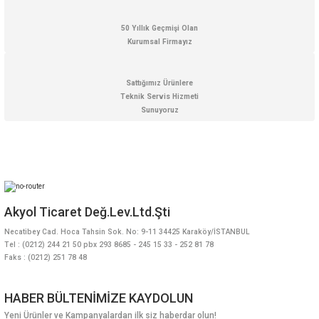
50 Yıllık Geçmişi Olan
Kurumsal Firmayız
Sattığımız Ürünlere
Teknik Servis Hizmeti
Sunuyoruz
Akyol Ticaret Değ.Lev.Ltd.Şti
Necatibey Cad. Hoca Tahsin Sok. No: 9-11 34425 Karaköy/İSTANBUL
Tel : (0212) 244 21 50 pbx 293 8685 - 245 15 33 - 252 81 78
Faks : (0212) 251 78 48
HABER BÜLTENİMİZE KAYDOLUN
Yeni Ürünler ve Kampanyalardan ilk siz haberdar olun!