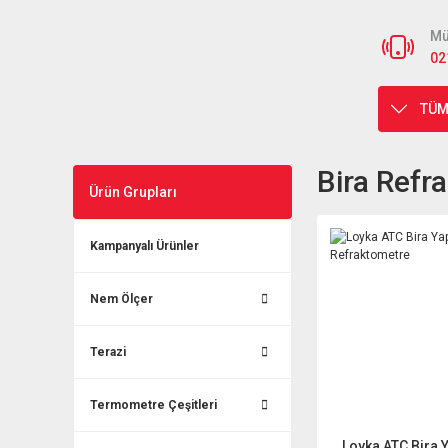
Mü
02
TÜM
Bira Refr
Ürün Grupları
Kampanyalı Ürünler
Nem Ölçer
Terazi
Termometre Çeşitleri
Loyka ATC Bira Y