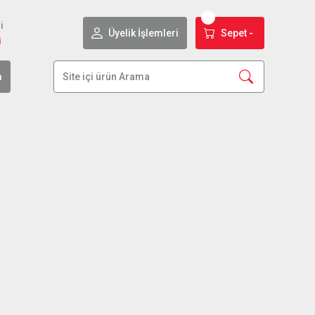
i
Üyelik İşlemleri
Sepet -
i
m