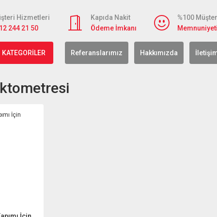
şteri Hizmetleri
Kapıda Nakit
%100 Müşter
12 244 21 50
Ödeme İmkanı
Memnuniyet
 KATEGORİLER
Referanslarımız
Hakkımızda
İletişi
aktometresi
apımı İçin