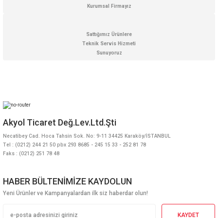
Kurumsal Firmayız
Sattığımız Ürünlere
Teknik Servis Hizmeti
Sunuyoruz
Akyol Ticaret Değ.Lev.Ltd.Şti
Necatibey Cad. Hoca Tahsin Sok. No: 9-11 34425 Karaköy/İSTANBUL
Tel : (0212) 244 21 50 pbx 293 8685 - 245 15 33 - 252 81 78
Faks : (0212) 251 78 48
HABER BÜLTENİMİZE KAYDOLUN
Yeni Ürünler ve Kampanyalardan ilk siz haberdar olun!
KAYDET