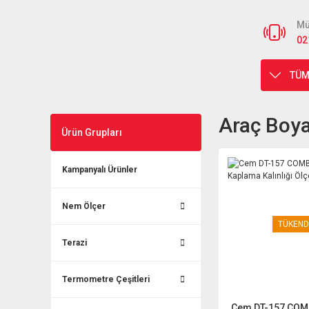
Mü
02
TÜM
Araç Boya
Ürün Grupları
Kampanyalı Ürünler
Nem Ölçer
TÜKEND
Terazi
Termometre Çeşitleri
Cem DT-157 COM