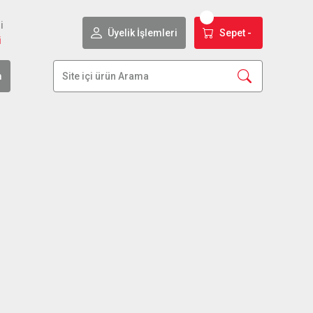
i
Üyelik İşlemleri
Sepet -
i
m