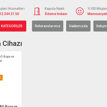
şteri Hizmetleri
Kapıda Nakit
%100 Müşter
12 244 21 50
Ödeme İmkanı
Memnuniyet
 KATEGORİLER
Referanslarımız
Hakkımızda
İletişi
 Cihazı
İ
BO Boya ve