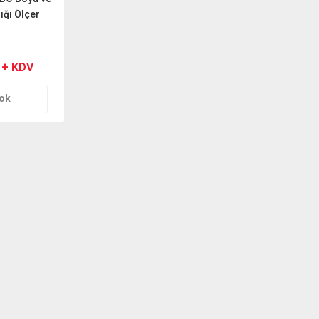
ığı Ölçer
 + KDV
Yok