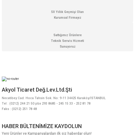
50 Yıllık Geçmişi Olan
Kurumsal Firmayız
Sattığımız Ürünlere
Teknik Servis Hizmeti
Sunuyoruz
Akyol Ticaret Değ.Lev.Ltd.Şti
Necatibey Cad. Hoca Tahsin Sok. No: 9-11 34425 Karaköy/İSTANBUL
Tel : (0212) 244 21 50 pbx 293 8685 - 245 15 33 - 252 81 78
Faks : (0212) 251 78 48
HABER BÜLTENİMİZE KAYDOLUN
Yeni Ürünler ve Kampanyalardan ilk siz haberdar olun!