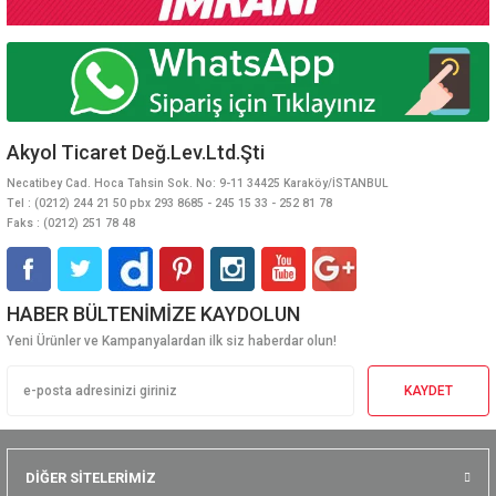
Akyol Ticaret Değ.Lev.Ltd.Şti
Necatibey Cad. Hoca Tahsin Sok. No: 9-11 34425 Karaköy/İSTANBUL
Tel : (0212) 244 21 50 pbx 293 8685 - 245 15 33 - 252 81 78
Faks : (0212) 251 78 48
HABER BÜLTENİMİZE KAYDOLUN
Yeni Ürünler ve Kampanyalardan ilk siz haberdar olun!
KAYDET
DİĞER SİTELERİMİZ