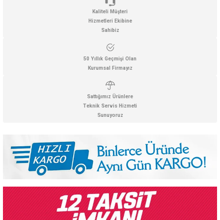
Kaliteli Müşteri
Hizmetleri Ekibine
Sahibiz
50 Yıllık Geçmişi Olan
Kurumsal Firmayız
Sattığımız Ürünlere
Teknik Servis Hizmeti
Sunuyoruz