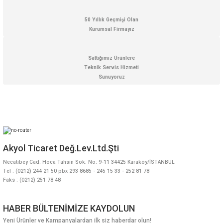
50 Yıllık Geçmişi Olan
Kurumsal Firmayız
Sattığımız Ürünlere
Teknik Servis Hizmeti
Sunuyoruz
Akyol Ticaret Değ.Lev.Ltd.Şti
Necatibey Cad. Hoca Tahsin Sok. No: 9-11 34425 Karaköy/İSTANBUL
Tel : (0212) 244 21 50 pbx 293 8685 - 245 15 33 - 252 81 78
Faks : (0212) 251 78 48
HABER BÜLTENİMİZE KAYDOLUN
Yeni Ürünler ve Kampanyalardan ilk siz haberdar olun!