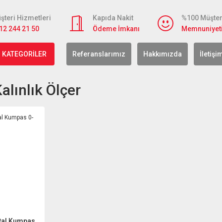
şteri Hizmetleri
Kapıda Nakit
%100 Müşter
12 244 21 50
Ödeme İmkanı
Memnuniyet
 KATEGORİLER
Referanslarımız
Hakkımızda
İletişi
lınlık Ölçer
tal Kumpas