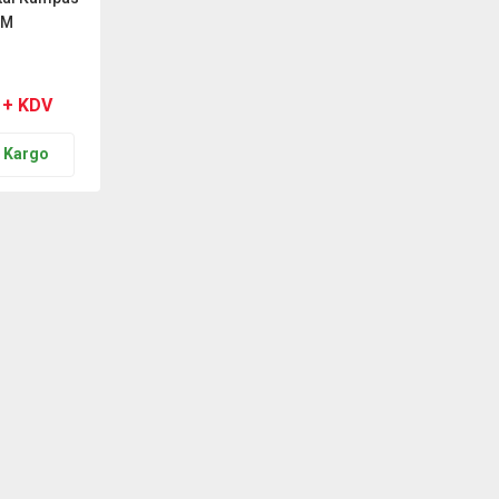
MM
 + KDV
n Kargo