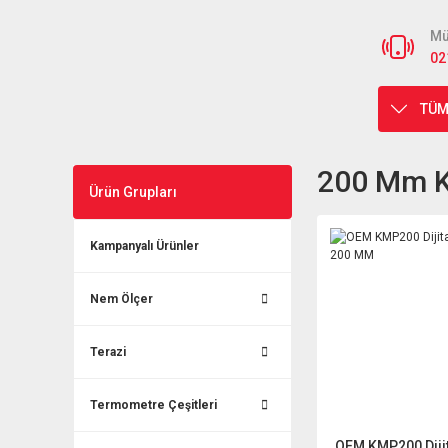
Mü
02
TÜM
200 Mm Ka
Ürün Grupları
Kampanyalı Ürünler
Nem Ölçer
Terazi
Termometre Çeşitleri
OEM KMP200 Diji