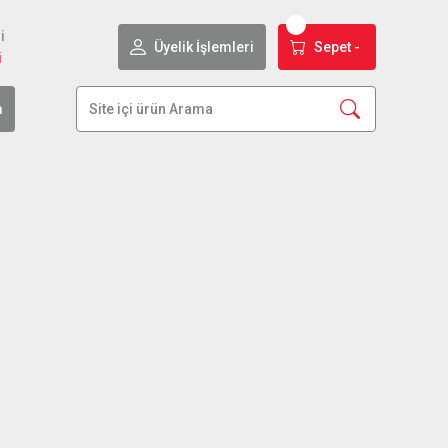
i
Üyelik İşlemleri
Sepet -
i
m